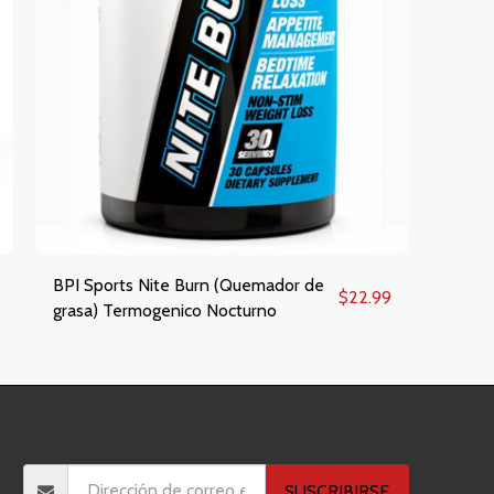
BPI Sports Nite Burn (Quemador de
$
22.99
grasa) Termogenico Nocturno
PÁGINA DE INICIO
TIENDA
ACERCA DE
CONTACTO
SUSCRIBIRSE