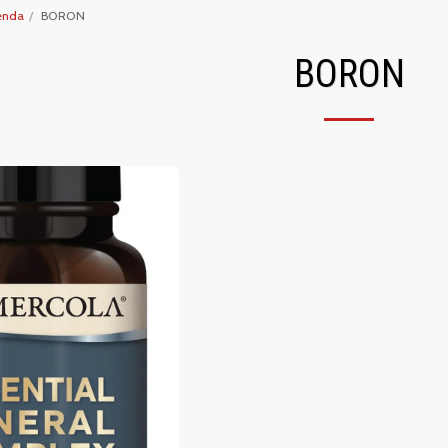
enda
BORON
BORON