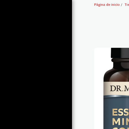
Página de inicio
Ti
Zona de
recuperación1
PÁGINA DE INICIO
TIENDA