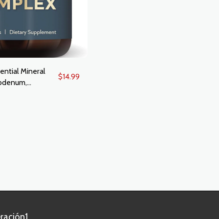
ential Mineral
$
14.99
bdenum,
r, Zinc,
nganese 30
apsules)
ración1